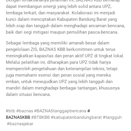
Dengan terlaksananya pelatihan ini, BAZNAS KBB berharap
dapat membangun sinergi yang lebih solid antara UPZ,
lembaga terkait, dan masyarakat. Kolaborasi ini menjadi
kunci dalam menciptakan Kabupaten Bandung Barat yang
lebih siap dan tangguh dalam menghadapi ancaman bencana,
baik dari segi mitigasi maupun pemulihan pasca-bencana.
Sebagai lembaga yang memiliki amanah besar dalam
pengelolaan ZIS, BAZNAS KBB berkomitmen untuk terus
meningkatkan kapasitas dan peran aktif UPZ di tingkat lokal.
Melalui pelatihan ini, diharapkan para UPZ tidak hanya
memperoleh pengetahuan dan keterampilan teknis, tetapi
juga memahami esensi dari peran sosial yang mereka
emban, untuk mewujudkan UPZ yang lebih tangguh dan
mandiri dalam menghadapi berbagai tantangan, khususnya
dalam situasi bencana.
#btb
#baznas
#BAZNAStanggapbencana
#
BAZNASKBB
#BTBKBB
#kabupatenbandungbarat
#tangguh
#baznasjabar