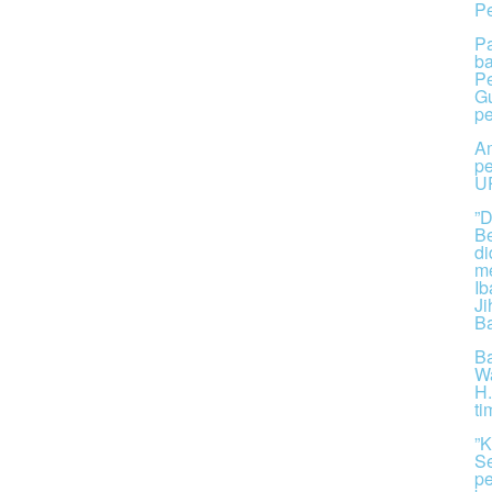
Pe
Pa
ba
Pe
Gu
pe
Am
pe
U
”D
Be
d
me
Ib
Ji
Ba
Ba
Wa
H.
ti
”K
S
pe