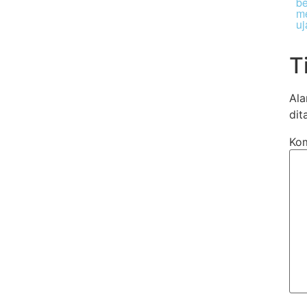
be
me
uj
T
Ala
dit
Ko