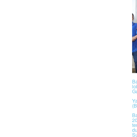
B
lo
Gu
Ya
(B
Ba
2
te
du
Su