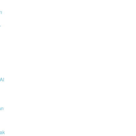
n
r
Al
an
pak