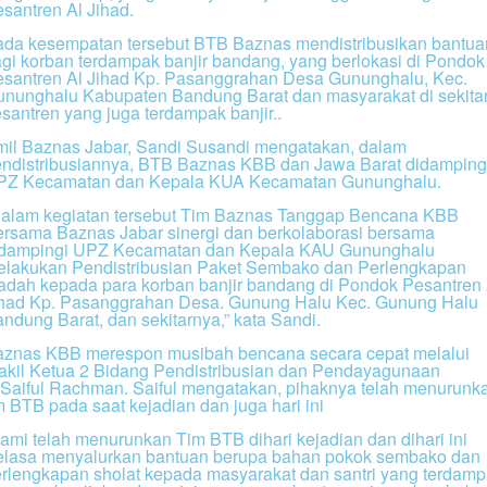
santren Al Jihad.
da kesempatan tersebut BTB Baznas mendistribusikan bantua
gi korban terdampak banjir bandang, yang berlokasi di Pondok
santren Al Jihad Kp. Pasanggrahan Desa Gununghalu, Kec.
nunghalu Kabupaten Bandung Barat dan masyarakat di sekita
santren yang juga terdampak banjir..
il Baznas Jabar, Sandi Susandi mengatakan, dalam
ndistribusiannya, BTB Baznas KBB dan Jawa Barat didamping
PZ Kecamatan dan Kepala KUA Kecamatan Gununghalu.
alam kegiatan tersebut Tim Baznas Tanggap Bencana KBB
rsama Baznas Jabar sinergi dan berkolaborasi bersama
idampingi UPZ Kecamatan dan Kepala KAU Gununghalu
lakukan Pendistribusian Paket Sembako dan Perlengkapan
adah kepada para korban banjir bandang di Pondok Pesantren 
had Kp. Pasanggrahan Desa. Gunung Halu Kec. Gunung Halu
ndung Barat, dan sekitarnya,” kata Sandi.
znas KBB merespon musibah bencana secara cepat melalui
kil Ketua 2 Bidang Pendistribusian dan Pendayagunaan
Saiful Rachman. Saiful mengatakan, pihaknya telah menurunk
m BTB pada saat kejadian dan juga hari ini
ami telah menurunkan Tim BTB dihari kejadian dan dihari ini
elasa menyalurkan bantuan berupa bahan pokok sembako dan
rlengkapan sholat kepada masyarakat dan santri yang terdam